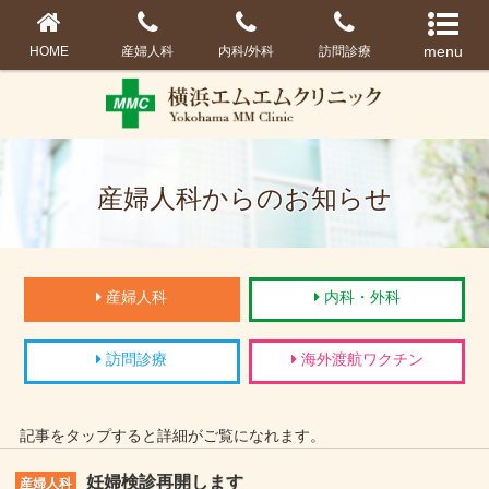
HOME
産婦人科
内科/外科
訪問診療
産婦人科からのお知らせ
産婦人科
内科・外科
訪問診療
海外渡航ワクチン
記事をタップすると詳細がご覧になれます。
妊婦検診再開します
産婦人科